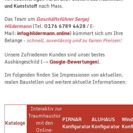
und Kunststoff
nach Mass.
Das Team um
Geschäftsführer Sergej
Hildermann
(Tel.
0176 6789 4428
/ E-
Mail:
info@hildermann.online
) kümmert sich um Ihre
Belange -
schnell, zuverlässig und zu fairen Preisen!
Unsere Zufriedenen Kunden sind unser bestes
Aushängeschild (-->
Google-Bewertungen
).
Im Folgenden finden Sie Impressionen von aktuellen,
realen Baustellen und weitere aktuelle Informationen:
Interaktiv zur
Traumhaustür
PIRNAR
ALUHAUS
Win
Kataloge
mit den
Konfigurator
Konfigurator
Konf
Online-