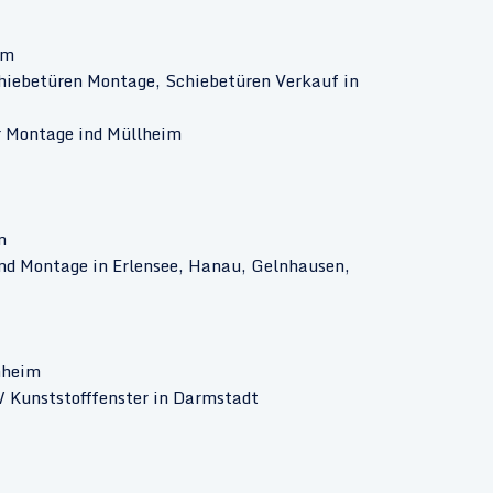
im
hiebetüren Montage, Schiebetüren Verkauf in
r Montage ind Müllheim
n
 Montage in Erlensee, Hanau, Gelnhausen,
nheim
/ Kunststofffenster in Darmstadt