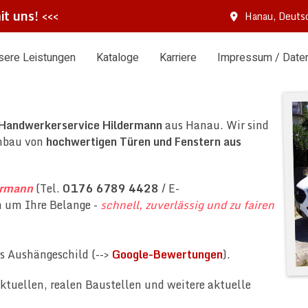
it uns!
<<<
Hanau, Deuts
sere Leistungen
Kataloge
Karriere
Impressum / Date
Handwerkerservice Hildermann
aus Hanau. Wir sind
inbau von
hochwertigen Türen und Fenstern aus
ermann
(Tel.
0176 6789 4428
/ E-
h um Ihre Belange -
schnell, zuverlässig und zu fairen
s Aushängeschild (-->
Google-Bewertungen
).
ktuellen, realen Baustellen und weitere aktuelle