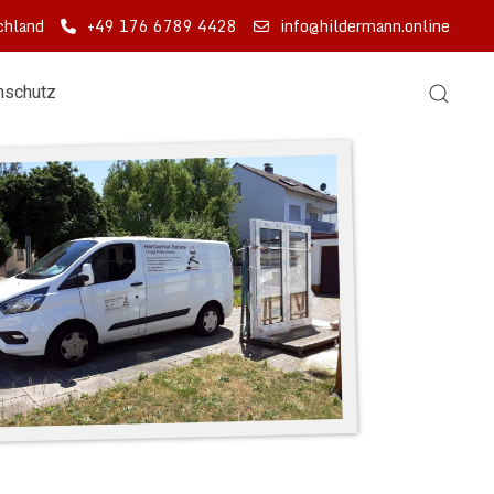
chland
+49 176 6789 4428
info@hildermann.online
nschutz