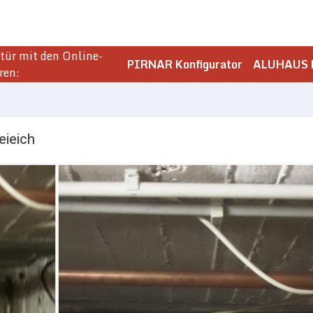
ür mit den Online-
PIRNAR Konfigurator
ALUHAUS K
ren:
eieich