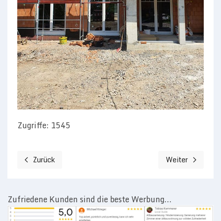
Zugriffe: 1545
Zurück
Weiter
Vorheriger Beitrag: Vorbau Raffstore / Rolllläden / Jalousie
Nächster Beitrag
Zufriedene Kunden sind die beste Werbung...