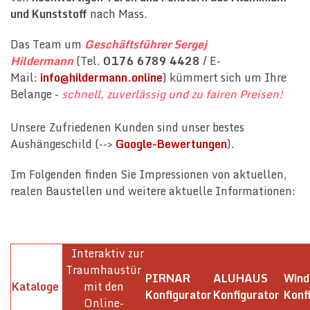
und Kunststoff
nach Mass.
Das Team um
Geschäftsführer Sergej
Hildermann
(Tel.
0176 6789 4428
/ E-
Mail:
info@hildermann.online
) kümmert sich um Ihre
Belange -
schnell, zuverlässig und zu fairen Preisen!
Unsere Zufriedenen Kunden sind unser bestes
Aushängeschild (-->
Google-Bewertungen
).
Im Folgenden finden Sie Impressionen von aktuellen,
realen Baustellen und weitere aktuelle Informationen:
Interaktiv zur
Traumhaustür
PIRNAR
ALUHAUS
Win
Kataloge
mit den
Konfigurator
Konfigurator
Konf
Online-