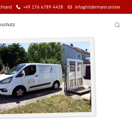
chland
+49 176 6789 4428
info@hildermann.online
nschutz