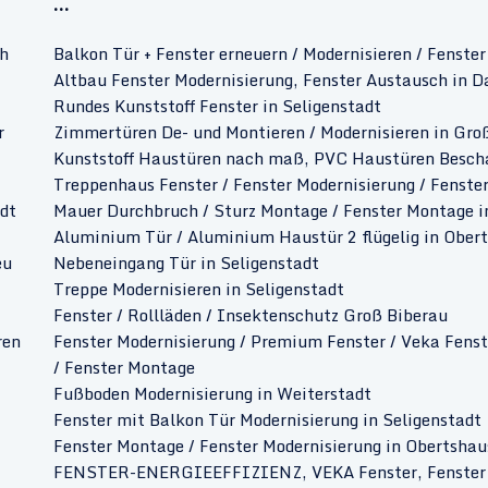
...
ch
Balkon Tür + Fenster erneuern / Modernisieren / Fenst
Altbau Fenster Modernisierung, Fenster Austausch in 
Rundes Kunststoff Fenster in Seligenstadt
r
Zimmertüren De- und Montieren / Modernisieren in Gro
Kunststoff Haustüren nach maß, PVC Haustüren Bescha
Treppenhaus Fenster / Fenster Modernisierung / Fenste
dt
Mauer Durchbruch / Sturz Montage / Fenster Montage i
Aluminium Tür / Aluminium Haustür 2 flügelig in Ober
eu
Nebeneingang Tür in Seligenstadt
Treppe Modernisieren in Seligenstadt
Fenster / Rollläden / Insektenschutz Groß Biberau
ren
Fenster Modernisierung / Premium Fenster / Veka Fens
/ Fenster Montage
Fußboden Modernisierung in Weiterstadt
Fenster mit Balkon Tür Modernisierung in Seligenstadt
Fenster Montage / Fenster Modernisierung in Obertsha
FENSTER-ENERGIEEFFIZIENZ, VEKA Fenster, Fenster 