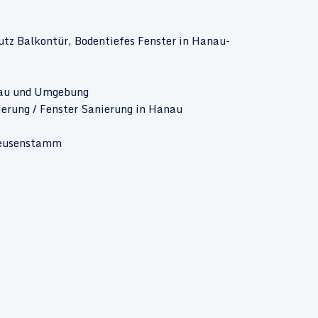
utz Balkontür, Bodentiefes Fenster in Hanau-
nau und Umgebung
ierung / Fenster Sanierung in Hanau
 Heusenstamm