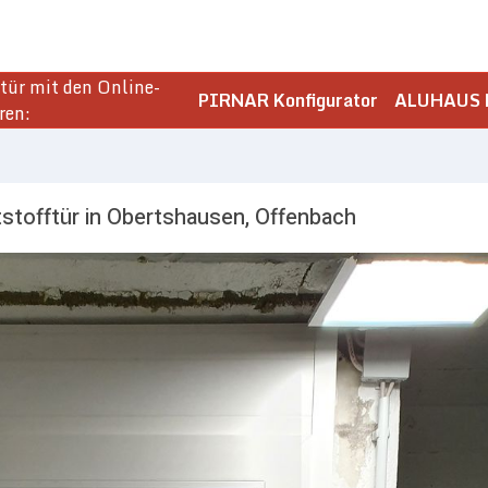
ür mit den Online-
PIRNAR Konfigurator
ALUHAUS K
ren:
stofftür in Obertshausen, Offenbach