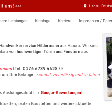
it uns!
<<<
Hanau, Deuts
sere Leistungen
Kataloge
Karriere
Impressum / Date
Handwerkerservice Hildermann
aus Hanau. Wir sind
inbau von
hochwertigen Türen und Fenstern aus
ermann
(Tel.
0176 6789 4428
/ E-
h um Ihre Belange -
schnell, zuverlässig und zu fairen
s Aushängeschild (-->
Google-Bewertungen
).
ktuellen, realen Baustellen und weitere aktuelle