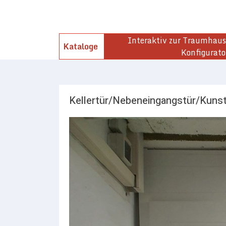
Interaktiv zur Traumhaust
Kataloge
Konfigurato
Kellertür/Nebeneingangstür/Kunst