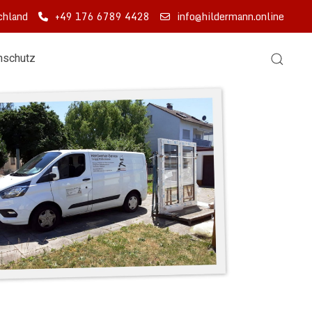
chland
+49 176 6789 4428
info@hildermann.online
nschutz