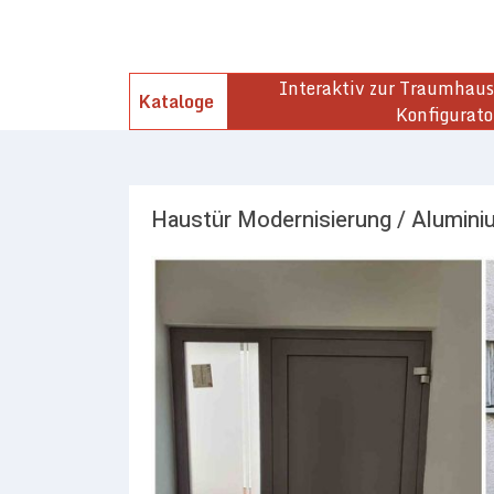
Interaktiv zur Traumhaust
Kataloge
Konfigurato
Haustür Modernisierung / Alumini