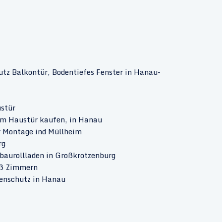
utz Balkontür, Bodentiefes Fenster in Hanau-
stür
m Haustür kaufen, in Hanau
r Montage ind Müllheim
rg
baurollladen in Großkrotzenburg
oß Zimmern
tenschutz in Hanau