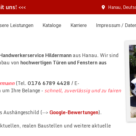
it uns!
<<<
Hanau, Deuts
sere Leistungen
Kataloge
Karriere
Impressum / Date
Handwerkerservice Hildermann
aus Hanau. Wir sind
inbau von
hochwertigen Türen und Fenstern aus
ermann
(Tel.
0176 6789 4428
/ E-
h um Ihre Belange -
schnell, zuverlässig und zu fairen
s Aushängeschild (-->
Google-Bewertungen
).
ktuellen, realen Baustellen und weitere aktuelle