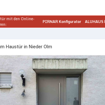
ür mit den Online-
PIRNAR Konfigurator
ALUHAUS K
ren:
um Haustür in Nieder Olm