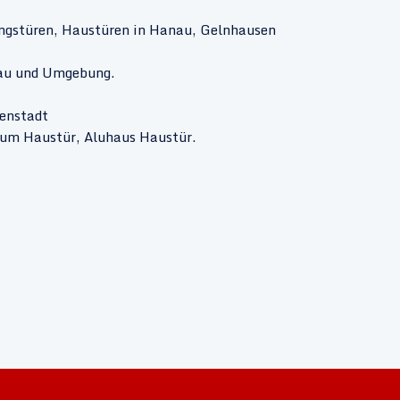
gstüren, Haustüren in Hanau, Gelnhausen
nau und Umgebung.
genstadt
ium Haustür, Aluhaus Haustür.