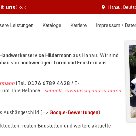
it uns!
<<<
Hanau, Deuts
sere Leistungen
Kataloge
Karriere
Impressum / Date
Handwerkerservice Hildermann
aus Hanau. Wir sind
inbau von
hochwertigen Türen und Fenstern aus
ermann
(Tel.
0176 6789 4428
/ E-
h um Ihre Belange -
schnell, zuverlässig und zu fairen
s Aushängeschild (-->
Google-Bewertungen
).
ktuellen, realen Baustellen und weitere aktuelle