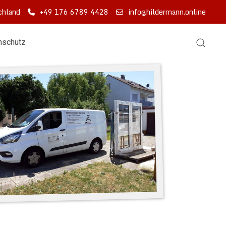
chland
+49 176 6789 4428
info@hildermann.online
nschutz