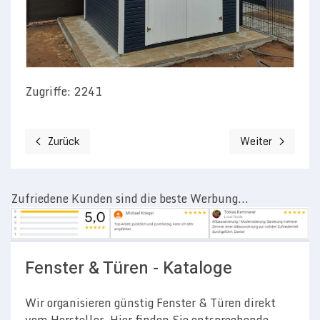
Zugriffe: 2241
Zurück
Weiter
Vorheriger Beitrag: Balkontür / Fenster Modernisierung / F
Nächster Beitrag
Zufriedene Kunden sind die beste Werbung...
Fenster & Türen - Kataloge
Wir organisieren günstig Fenster & Türen direkt