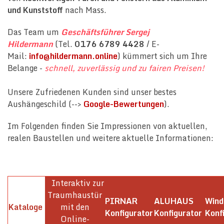
und Kunststoff
nach Mass.
Das Team um
Geschäftsführer Sergej
Hildermann
(Tel.
0176 6789 4428
/ E-
Mail:
info@hildermann.online
) kümmert sich um Ihre
Belange -
schnell, zuverlässig und zu fairen Preisen!
Unsere Zufriedenen Kunden sind unser bestes
Aushängeschild (-->
Google-Bewertungen
).
Im Folgenden finden Sie Impressionen von aktuellen,
realen Baustellen und weitere aktuelle Informationen:
Interaktiv zur
Traumhaustür
PIRNAR
ALUHAUS
Win
Kataloge
mit den
Konfigurator
Konfigurator
Konf
Online-