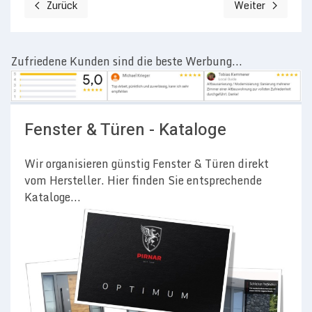
Zurück
Weiter
Vorheriger Beitrag: Fenster Modernisierung in Groß Umstadt
Nächster Beitrag
Zufriedene Kunden sind die beste Werbung...
Fenster & Türen - Kataloge
Wir organisieren günstig Fenster & Türen direkt
vom Hersteller. Hier finden Sie entsprechende
Kataloge...